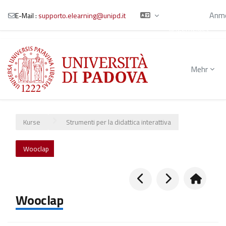
Sie sind als
Gast
Anme
E-Mail :
supporto.elearning@unipd.it
angemeldet
Zum Hauptinhalt
Mehr
Kurse
Strumenti per la didattica interattiva
Wooclap
Wooclap