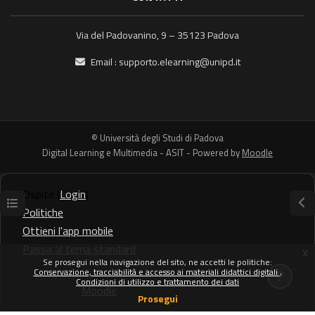
Via del Padovanino, 9 – 35123 Padova
Email :
supporto.elearning@unipd.it
© Università degli Studi di Padova
Digital Learning e Multimedia - ASIT - Powered by
Moodle
Ospite (
Login
)
Apri indice del corso
Apr
Politiche
Ottieni l'app mobile
Passa al tema standard
x
Se prosegui nella navigazione del sito, ne accetti le politiche:
Conservazione, tracciabilità e accesso ai materiali didattici digitali
Condizioni di utilizzo e trattamento dei dati
Powered by
Moodle
Prosegui