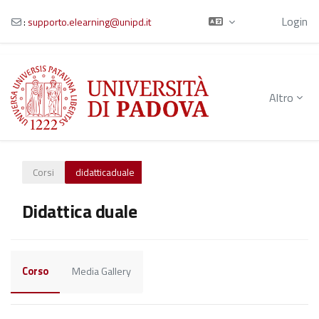
Ospite
Login
:
supporto.elearning@unipd.it
Vai al contenuto principale
Altro
Corsi
didatticaduale
Didattica duale
Corso
Media Gallery