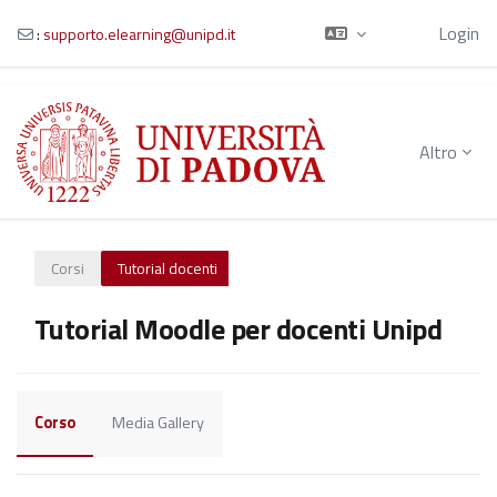
Ospite
Login
:
supporto.elearning@unipd.it
Vai al contenuto principale
Altro
Corsi
Tutorial docenti
Tutorial Moodle per docenti Unipd
Corso
Media Gallery