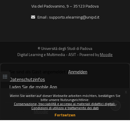
Via del Padovanino, 9 – 35123 Padova
Email :
supporto.elearning@unipd.it
© Università degli Studi di Padova
Digital Learning e Multimedia - ASIT - Powered by
Moodle
Sie sind als Gast angemeldet (
Anmelden
)
Datenschutzinfos
Kursindex öffnen
Laden Sie die mobile App
x
Standarddesign
Wenn Sie weiter auf dieser Webseite arbeiten möchten, bestätigen Sie
bitte unsere Nutzungsrichtlinie:
Conservazione, tracciabilità e accesso ai materiali didattici digitali
Condizioni di utilizzo e trattamento dei dati
Powered by
Moodle
Fortsetzen