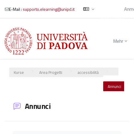
Sie sind als
Gast
Anme
E-Mail :
supporto.elearning@unipd.it
angemeldet
Zum Hauptinhalt
Mehr
Kurse
Area Progetti
accessibilità
Annunci
Annunci