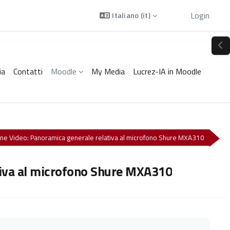
Ospite
Login
Italiano ‎(it)‎
Apr
ia
Contatti
Moodle
My Media
Lucrez-IA in Moodle
one Video: Panoramica generale relativa al microfono Shure MXA310
ativa al microfono Shure MXA310