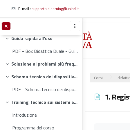
General
Minimizza
E-mail
:
supporto.elearning@unipd.it
prova
Cos'è la didattica duale?
Vai al contenuto principale
Minimizza
Guida rapida all'uso
Minimizza
PDF - Box Didattica Duale - Guida alluso per gli utenti
Soluzione ai problemi più frequenti
Minimizza
Schema tecnico dei dispositivi interni al Box
Corsi
didatti
Minimizza
PDF - Schema tecnico dei dispositivi interni al Box
1. Regi
Training Tecnico sui sistemi Shure e Biamp
Minimizza
Introduzione
Programma del corso