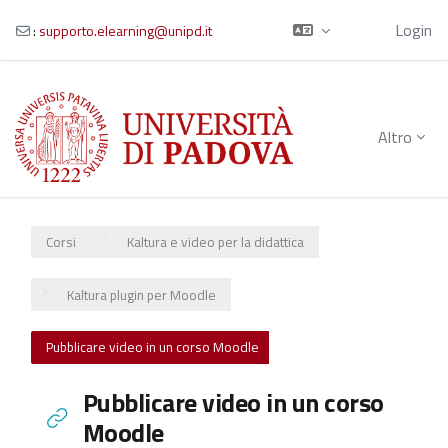
Ospite
Login
:
supporto.elearning@unipd.it
Vai al contenuto principale
Altro
Corsi
Kaltura e video per la didattica
Kaltura plugin per Moodle
Pubblicare video in un corso Moodle
Pubblicare video in un corso
Moodle