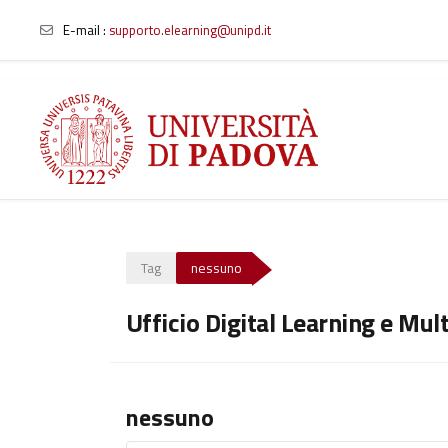
E-mail
:
supporto.elearning@unipd.it
Vai al contenuto principale
Tag
nessuno
Ufficio Digital Learning e Mul
nessuno