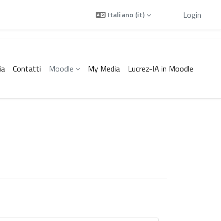
Ospite
Login
Italiano ‎(it)‎
ia
Contatti
Moodle
My Media
Lucrez-IA in Moodle