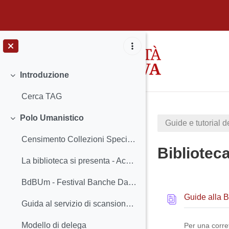
Vai al contenuto principale
Introduzione
Minimizza
Cerca TAG
Polo Umanistico
Guide e tutorial d
Minimizza
Censimento Collezioni Speciali 2023
Biblioteca
La biblioteca si presenta - Accoglienza 2023
Schema d
BdBUm - Festival Banche Dati Biblioteche Umanistiche 2023
Guide alla Bi
Guida al servizio di scansione, copia e stampa con PaperCut
Modello di delega
Per una corre