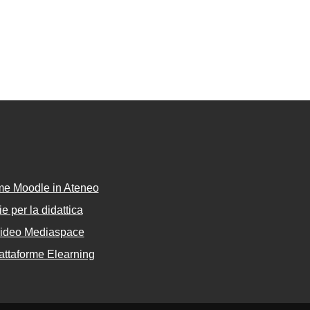
rme Moodle in Ateneo
e per la didattica
Video Mediaspace
attaforme Elearning