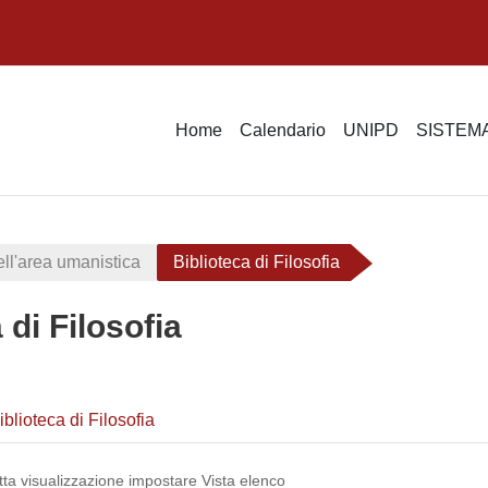
Home
Calendario
UNIPD
SISTEMA
ell'area umanistica
Biblioteca di Filosofia
 di Filosofia
ella sezione
Database
blioteca di Filosofia
tta visualizzazione impostare Vista elenco