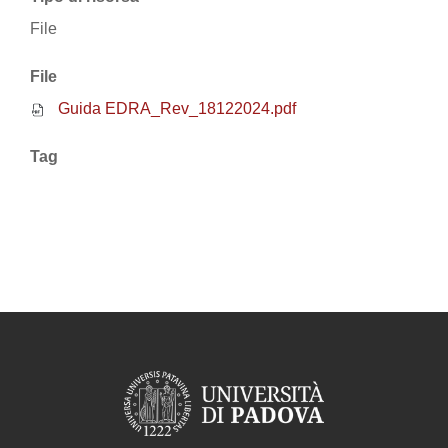
File
File
Guida EDRA_Rev_18122024.pdf
Tag