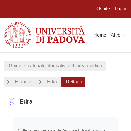
Ospite
Login
Vai al contenuto principale
Home
Altro
Guide e materiali informativi dell'area medica
E-books
Edra
Dettagli
Edra
Aggregazione dei criteri
Collezione di e-book
dell'editore Edra di ambito