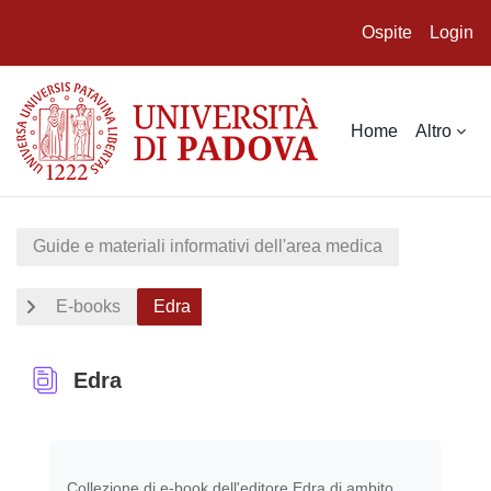
Ospite
Login
Vai al contenuto principale
Home
Altro
Guide e materiali informativi dell'area medica
E-books
Edra
Edra
Aggregazione dei criteri
Collezione di e-book
dell'editore Edra di ambito