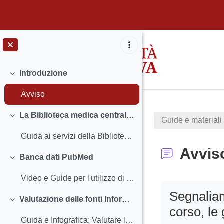
Vai al contenuto principale
Introduzione
Minimizza
Avviso
La Biblioteca medica centrale "V. Pinali" si presenta
Guide e materiali 
Minimizza
Guida ai servizi della Biblioteca medica centrale "V. Pinali"
Avvis
Banca dati PubMed
Minimizza
Video e Guide per l'utilizzo di Pubmed
Aggregazione de
Segnalia
Valutazione delle fonti Informative in ambito medico e sanitario
Minimizza
corso, le
Guida e Infografica: Valutare le fonti informative