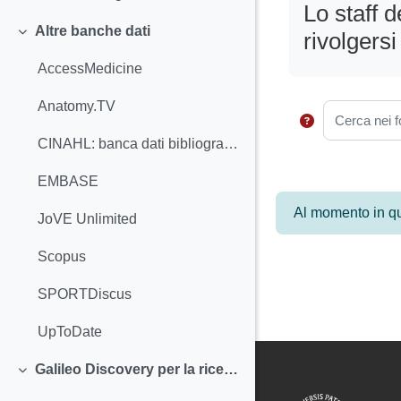
Lo staff 
Altre banche dati
rivolgersi
Minimizza
AccessMedicine
Anatomy.TV
Cerca nei f
CINAHL: banca dati bibliografica di Infermieristica
EMBASE
Al momento in qu
JoVE Unlimited
Scopus
SPORTDiscus
UpToDate
Galileo Discovery per la ricerca dei testi di area Medica
Minimizza