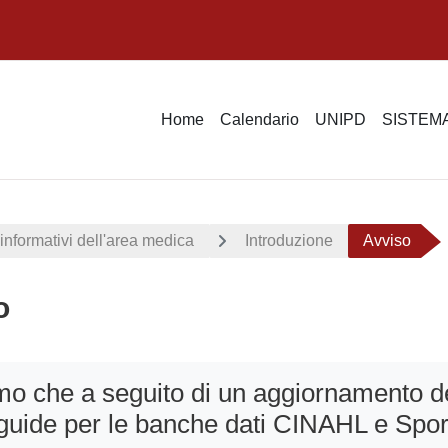
Home
Calendario
UNIPD
SISTEMA
informativi dell'area medica
Introduzione
Avviso
o
i criteri
mo che a
seguito di un aggiornamento de
 guide per le banche dati CINAHL e Spo