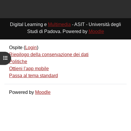
Digital Learning e
Multimedia
- ASIT - Università degli
Studi di Padova. Powered by
Moodle
Ospite (
Login
)
Riepilogo della conservazione dei dati
Apri indice del corso
Politiche
Ottieni l'app mobile
Passa al tema standard
Powered by
Moodle