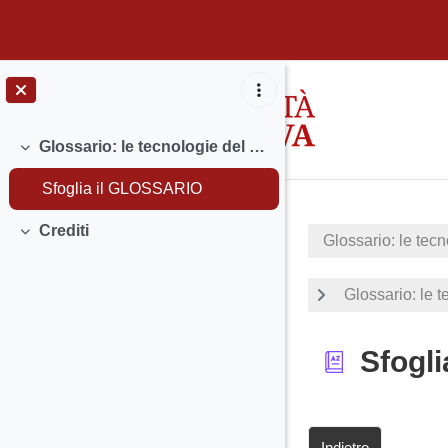
Vai al contenuto principale
Glossario: le tecnologie del reference e della formazione all'utente
Minimizza
Sfoglia il GLOSSARIO
Crediti
Glossario: le tecn
Minimizza
Glossario: le t
Sfogl
Indietro