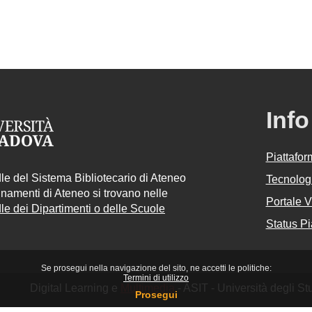
Info
Piattafo
e del Sistema Bibliotecario di Ateneo
Tecnologi
egnamenti di Ateneo si trovano nelle
Portale 
e dei Dipartimenti o delle Scuole
Status Pi
Se prosegui nella navigazione del sito, ne accetti le politiche:
Termini di utilizzo
Digital Learning e
Multimedia
- ASIT - Università degli S
Prosegui