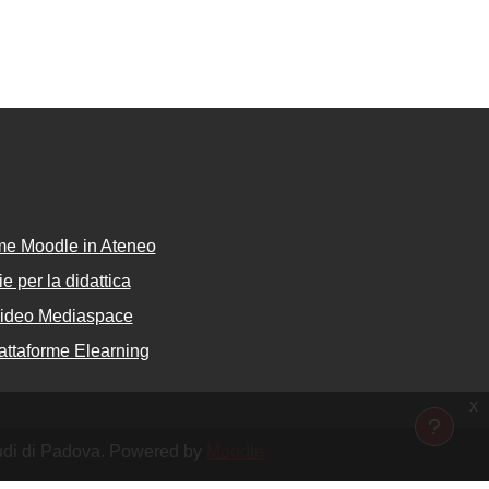
rme Moodle in Ateneo
e per la didattica
Video Mediaspace
attaforme Elearning
x
tudi di Padova. Powered by
Moodle