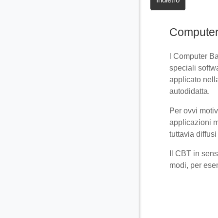
Computer
l Computer Ba
speciali
softwa
applicato nel
autodidatta.
Per ovvi motiv
applicazioni 
tuttavia diffu
Il CBT in sens
modi, per ese