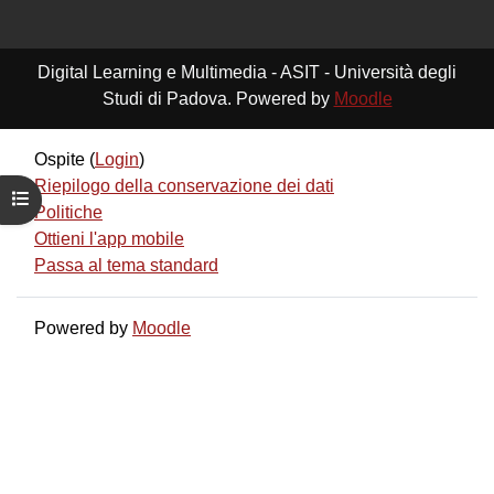
Digital Learning e Multimedia - ASIT - Università degli
Studi di Padova. Powered by
Moodle
Ospite (
Login
)
Riepilogo della conservazione dei dati
Apri indice del corso
Politiche
Ottieni l'app mobile
Passa al tema standard
Powered by
Moodle