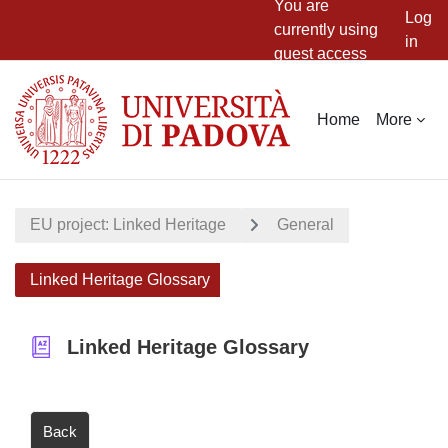
You are
Log
currently using
in
guest access
Skip to main content
Home
More
EU project: Linked Heritage
General
Linked Heritage Glossary
Linked Heritage Glossary
Back