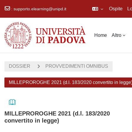
Ospite
Lo
:
supporto.elearning@unipd.it
Vai al contenuto principale
Home
Altro
DOSSIER
PROVVEDIMENTI OMNIBUS
MILLEPROROGHE 2021 (d.l. 183/2020 convertito in legge
MILLEPROROGHE 2021 (d.l. 183/2020
convertito in legge)