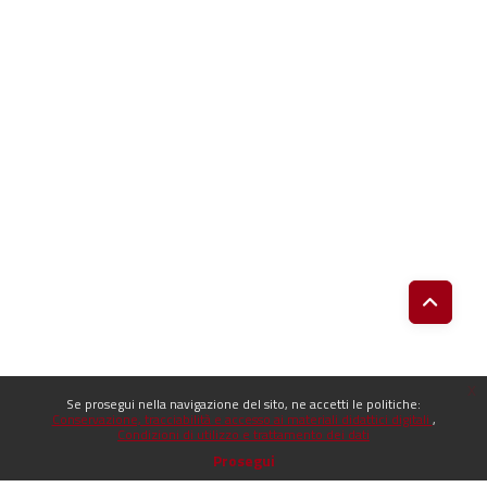
x
Se prosegui nella navigazione del sito, ne accetti le politiche:
Conservazione, tracciabilità e accesso ai materiali didattici digitali
Condizioni di utilizzo e trattamento dei dati
Prosegui