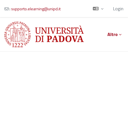
Login
:
supporto.elearning@unipd.it
Vai al contenuto principale
Altro