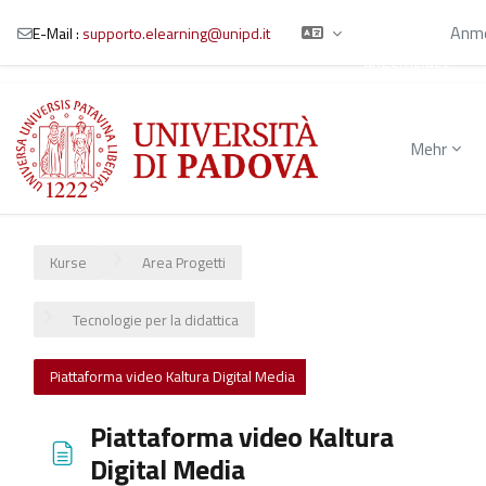
Sie sind als
Gast
Anme
E-Mail :
supporto.elearning@unipd.it
angemeldet
Zum Hauptinhalt
Mehr
Kurse
Area Progetti
Tecnologie per la didattica
Piattaforma video Kaltura Digital Media
Piattaforma video Kaltura
Digital Media