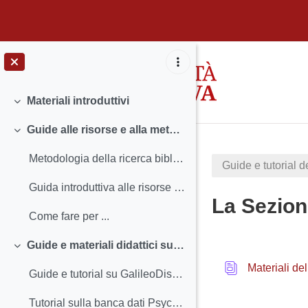
Vai al contenuto principale
Materiali introduttivi
Minimizza
Guide alle risorse e alla metodologia della ricerca
Minimizza
Metodologia della ricerca bibliografica
Guide e tutorial d
Guida introduttiva alle risorse per la Psicologia
La Sezion
Come fare per ...
Schema d
Guide e materiali didattici su GalileoDiscovery e PsycINFO
Minimizza
Materiali del
Guide e tutorial su GalileoDiscovery
Tutorial sulla banca dati PsycINFO