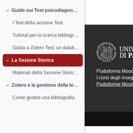
Guide sui Test psicodiagnostici
Minimizza
I Test della sezione Test
Tutorial per la ricerca bibliografica sui test
Guida a Zotero Test: un database tematico per l’assessment psicologico in Italia
La Sezione Storica
Minimizza
Piattaforma Moodl
Materiali della Sezione Storica: elenchi di titoli e autori
I corsi degli ins
Piattaforme Moodl
Zotero e la gestione della bibliografia
Minimizza
Come gestire una bibliografia