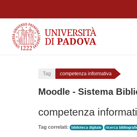
Vai al contenuto principale
Tag
competenza informativa
Moodle - Sistema Bibli
competenza informat
Tag correlati:
biblioteca digitale
ricerca bibliograf