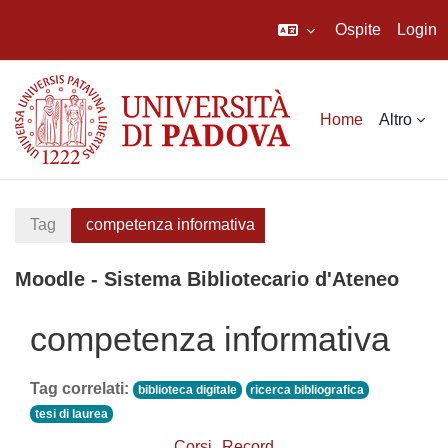
Ospite
Login
Vai al contenuto principale
Home
Altro
Tag
competenza informativa
Moodle - Sistema Bibliotecario d'Ateneo
competenza informativa
Tag correlati:
biblioteca digitale
ricerca bibliografica
tesi di laurea
Corsi
Record