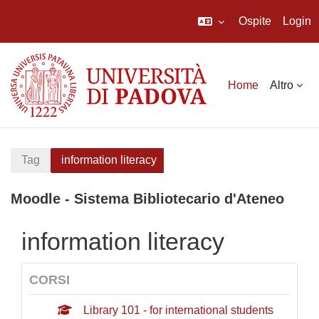
Ospite
Login
Vai al contenuto principale
Home
Altro
Tag
information literacy
Moodle - Sistema Bibliotecario d'Ateneo
information literacy
CORSI
Library 101 - for international students