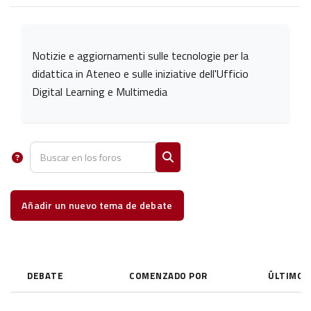
Requisitos de finalización
Notizie e aggiornamenti sulle tecnologie per la
didattica in Ateneo e sulle iniziative dell'Ufficio
Digital Learning e Multimedia
Buscar en los foros
Buscar en los foros
Añadir un nuevo tema de debate
DEBATE
COMENZADO POR
ÚLTIMO 
ESTADO
Mostrando 16 de 16 discusiones