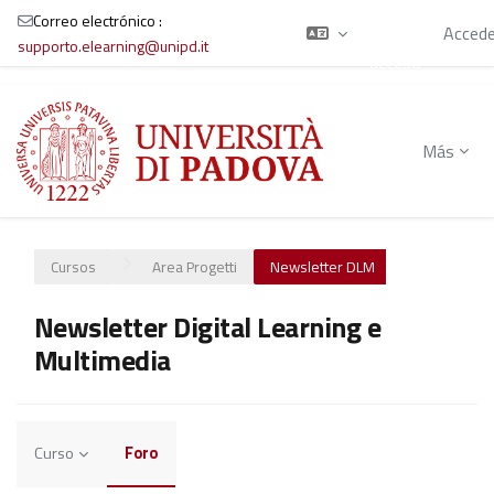
está
Correo electrónico :
usando el
Accede
supporto.elearning@unipd.it
acceso
para
Salta al contenido principal
invitados
Más
Cursos
Area Progetti
Newsletter DLM
Newsletter Digital Learning e
Multimedia
Curso
Foro