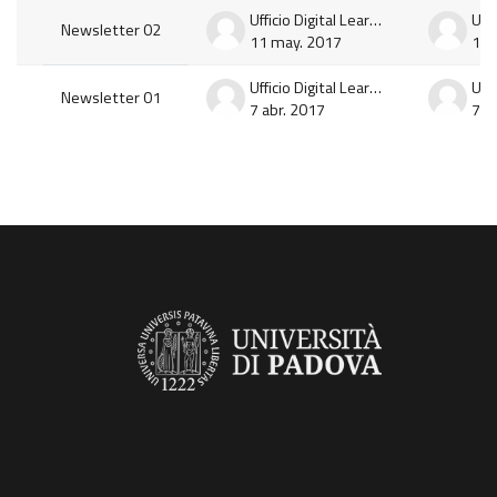
Ufficio Digital Learning e Multimedia
Newsletter 02
11 may. 2017
11 
Ufficio Digital Learning e Multimedia
Newsletter 01
7 abr. 2017
7 a